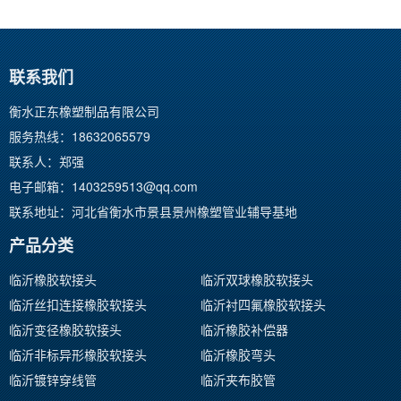
联系我们
衡水正东橡塑制品有限公司
服务热线：18632065579
联系人：郑强
电子邮箱：1403259513@qq.com
联系地址：河北省衡水市景县景州橡塑管业辅导基地
产品分类
临沂橡胶软接头
临沂双球橡胶软接头
临沂丝扣连接橡胶软接头
临沂衬四氟橡胶软接头
临沂变径橡胶软接头
临沂橡胶补偿器
临沂非标异形橡胶软接头
临沂橡胶弯头
临沂镀锌穿线管
临沂夹布胶管