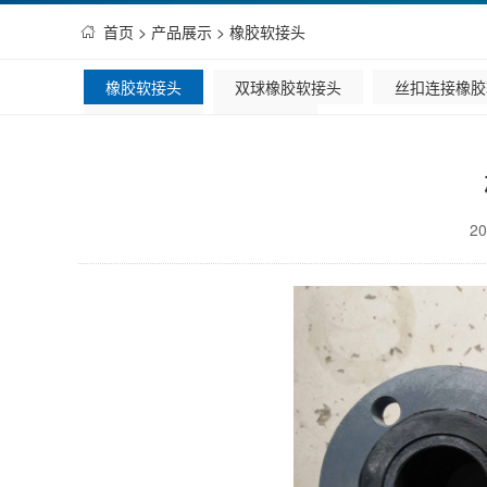
首页
>
产品展示
>
橡胶软接头
橡胶软接头
双球橡胶软接头
丝扣连接橡胶
镀锌穿线管
夹布胶管
20