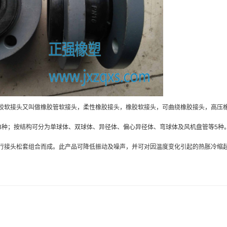
胶软接头又叫做橡胶管软接头，柔性橡胶接头，橡胶软接头，可曲绕橡胶接头，高压
3种；按结构可分为单球体、双球体、异径体、偏心异径体、弯球体及风机盘管等5种
行接头松套组合而成。此产品可降低振动及噪声，并可对因温度变化引起的热胀冷缩